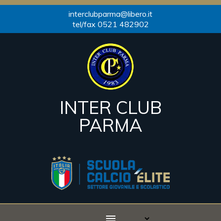
interclubparma@libero.it
tel/fax 0521 482902
INTER CLUB
PARMA